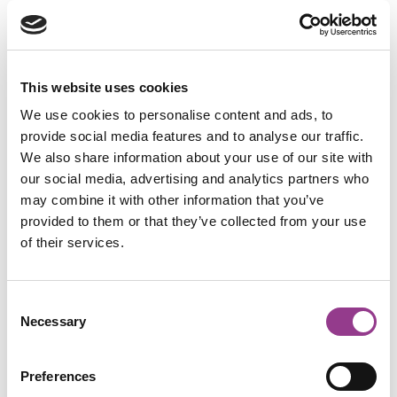
nd Brainstorming-Sitzungen
ängten Decken mehr, sondern ein kreatives
This website uses cookies
We use cookies to personalise content and ads, to
provide social media features and to analyse our traffic.
We also share information about your use of our site with
Tage & Teamausflüge
our social media, advertising and analytics partners who
e für eine Weile Ihre Blase, mit einem Lagerfeuer
may combine it with other information that you’ve
s
provided to them or that they’ve collected from your use
of their services.
n & Seminare
r Plenarsitzungen und Break-outs im Retro-Stil
Consent
Necessary
Selection
rn
agen bis zur Tanzfläche unter den Lichtern
Preferences